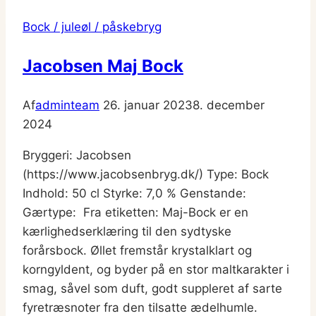
Bock / juleøl / påskebryg
Jacobsen Maj Bock
Af
adminteam
26. januar 2023
8. december
2024
Bryggeri: Jacobsen
(https://www.jacobsenbryg.dk/) Type: Bock
Indhold: 50 cl Styrke: 7,0 % Genstande:
Gærtype: Fra etiketten: Maj-Bock er en
kærlighedserklæring til den sydtyske
forårsbock. Øllet fremstår krystalklart og
korngyldent, og byder på en stor maltkarakter i
smag, såvel som duft, godt suppleret af sarte
fyretræsnoter fra den tilsatte ædelhumle.