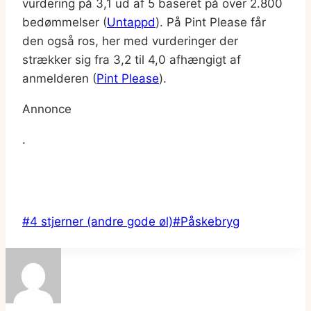
vurdering på 3,1 ud af 5 baseret på over 2.800
bedømmelser​ (
Untappd
)​. På Pint Please får
den også ros, her med vurderinger der
strækker sig fra 3,2 til 4,0 afhængigt af
anmelderen​ (
Pint Please
)​.
Annonce
.
Indlæg-
#
4 stjerner (andre gode øl)
#
Påskebryg
tags: