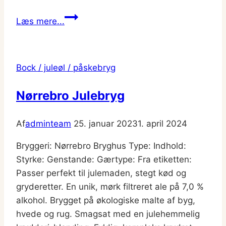
Helles
Læs mere...
Bier
fra
Jacobsen
Bock / juleøl / påskebryg
Nørrebro Julebryg
Af
adminteam
25. januar 2023
1. april 2024
Bryggeri: Nørrebro Bryghus Type: Indhold:
Styrke: Genstande: Gærtype: Fra etiketten:
Passer perfekt til julemaden, stegt kød og
gryderetter. En unik, mørk filtreret ale på 7,0 %
alkohol. Brygget på økologiske malte af byg,
hvede og rug. Smagsat med en julehemmelig