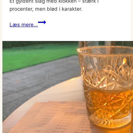
Et gyldent slag med klokken – stærk i
procenter, men blød i karakter.
Fuglsang
Læs mere...
Ding
Dong
Julebryg