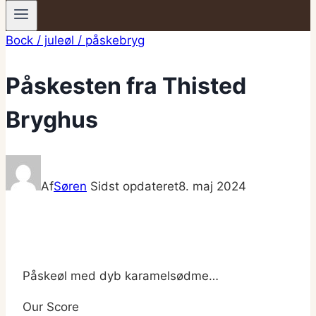
Bock / juleøl / påskebryg
Påskesten fra Thisted
Bryghus
Af
Søren
Sidst opdateret
8. maj 2024
Påskeøl med dyb karamelsødme…
Our Score