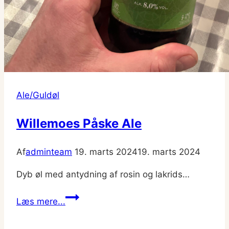
Ale/Guldøl
Willemoes Påske Ale
Af
adminteam
19. marts 2024
19. marts 2024
Dyb øl med antydning af rosin og lakrids…
Willemoes
Læs mere...
Påske
Ale