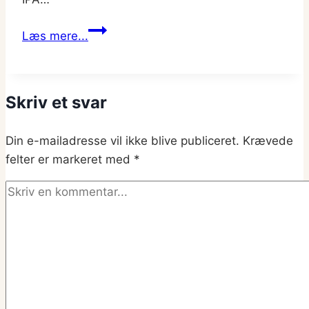
Jacobsen
Læs mere...
Påske
Pale
Ale:
Skriv et svar
Anmeldelse
og
Din e-mailadresse vil ikke blive publiceret.
data
Krævede
felter er markeret med
*