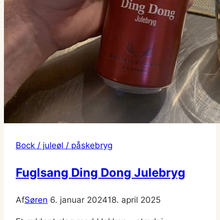
Bock / juleøl / påskebryg
Fuglsang Ding Dong Julebryg
Af
Søren
6. januar 2024
18. april 2025