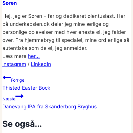
Søren
Hej, jeg er Søren – far og dedikeret ølentusiast. Her
på underkapslen.dk deler jeg mine ærlige og
personlige oplevelser med hver eneste øl, jeg falder
over. Fra hjemmebryg til specialøl, mine ord er lige så
autentiske som de øl, jeg anmelder.
Læs mere
her...
Instagram
/
LinkedIn
Indlægsnavigation
Forrige
Thisted Easter Bock
Næste
Danevang IPA fra Skanderborg Bryghus
Se også...