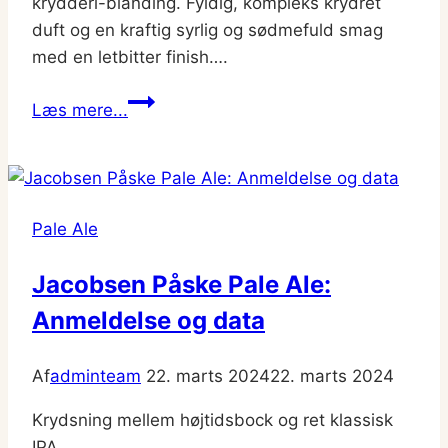
krydderi-blanding. Fyldig, kompleks krydret
duft og en kraftig syrlig og sødmefuld smag
med en letbitter finish….
Nørrebro
Læs mere...
Julebryg
Pale Ale
Jacobsen Påske Pale Ale:
Anmeldelse og data
Af
adminteam
22. marts 2024
22. marts 2024
Krydsning mellem højtidsbock og ret klassisk
IPA…