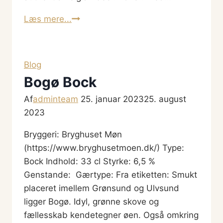
Nr.
Læs mere...
50:
Cornelissen
Luxury
Blog
Lager
Bogø Bock
Af
adminteam
25. januar 2023
25. august
2023
Bryggeri: Bryghuset Møn
(https://www.bryghusetmoen.dk/) Type:
Bock Indhold: 33 cl Styrke: 6,5 %
Genstande: Gærtype: Fra etiketten: Smukt
placeret imellem Grønsund og Ulvsund
ligger Bogø. Idyl, grønne skove og
fællesskab kendetegner øen. Også omkring