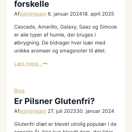
forskelle
Af
adminteam
6. januar 2024
18. april 2025
Cascade, Amarillo, Galaxy, Saaz og Simcoe
er alle typer af humle, der bruges i
ølbrygning. De bidrager hver især med
unikke aromaer og smagsnoter til øllet.
Humle-
Læs mere...
typer
–
Liste
Blog
over
Er Pilsner Glutenfri?
forskelle
Af
adminteam
27. juli 2023
30. januar 2024
Glutenfri diæt er blevet utrolig populær i de
seneste år, ikke kun blandt dem, der lider