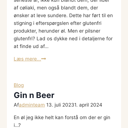
af cøliaki, men også blandt dem, der
ønsker at leve sundere. Dette har ført til en
stigning i efterspørgslen efter glutenfri
produkter, herunder øl. Men er pilsner
glutenfri? Lad os dykke ned i detaljerne for
at finde ud af…
Er
Læs mere...
Pilsner
Glutenfri?
Blog
Gin n Beer
Af
adminteam
13. juli 2023
1. april 2024
En øl jeg ikke helt kan forstå om der er gin
i…?