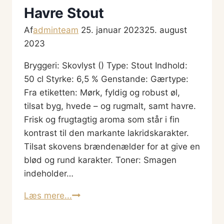
Havre Stout
Af
adminteam
25. januar 2023
25. august
2023
Bryggeri: Skovlyst () Type: Stout Indhold:
50 cl Styrke: 6,5 % Genstande: Gærtype:
Fra etiketten: Mørk, fyldig og robust øl,
tilsat byg, hvede – og rugmalt, samt havre.
Frisk og frugtagtig aroma som står i fin
kontrast til den markante lakridskarakter.
Tilsat skovens brændenælder for at give en
blød og rund karakter. Toner: Smagen
indeholder…
Skovlyst
Læs mere...
Nældebryg
Havre