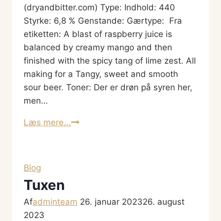
egentlig
(dryandbitter.com) Type: Indhold: 440
øl?
Styrke: 6,8 % Genstande: Gærtype: Fra
etiketten: A blast of raspberry juice is
balanced by creamy mango and then
finished with the spicy tang of lime zest. All
making for a Tangy, sweet and smooth
sour beer. Toner: Der er drøn på syren her,
men…
Rocket
Læs mere...
Juice:
Raspberry,
Mango
Blog
and
Tuxen
Lime
Af
adminteam
Sour
26. januar 2023
26. august
2023