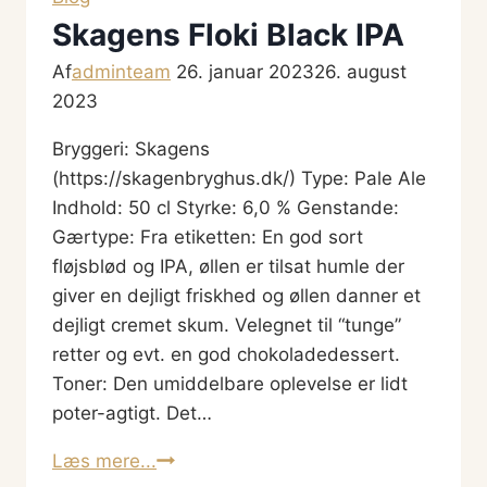
Skagens Floki Black IPA
Af
adminteam
26. januar 2023
26. august
2023
Bryggeri: Skagens
(https://skagenbryghus.dk/) Type: Pale Ale
Indhold: 50 cl Styrke: 6,0 % Genstande:
Gærtype: Fra etiketten: En god sort
fløjsblød og IPA, øllen er tilsat humle der
giver en dejligt friskhed og øllen danner et
dejligt cremet skum. Velegnet til “tunge”
retter og evt. en god chokoladedessert.
Toner: Den umiddelbare oplevelse er lidt
poter-agtigt. Det…
Skagens
Læs mere...