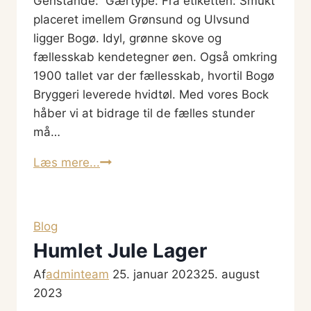
Genstande: Gærtype: Fra etiketten: Smukt
placeret imellem Grønsund og Ulvsund
ligger Bogø. Idyl, grønne skove og
fællesskab kendetegner øen. Også omkring
1900 tallet var der fællesskab, hvortil Bogø
Bryggeri leverede hvidtøl. Med vores Bock
håber vi at bidrage til de fælles stunder
må…
Bogø
Læs mere...
Bock
Blog
Humlet Jule Lager
Af
adminteam
25. januar 2023
25. august
2023