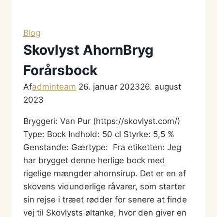
Floki
Black
IPA
Blog
Skovlyst AhornBryg
Forårsbock
Af
adminteam
26. januar 2023
26. august
2023
Bryggeri: Van Pur (https://skovlyst.com/)
Type: Bock Indhold: 50 cl Styrke: 5,5 %
Genstande: Gærtype: Fra etiketten: Jeg
har brygget denne herlige bock med
rigelige mængder ahornsirup. Det er en af
skovens vidunderlige råvarer, som starter
sin rejse i træet rødder for senere at finde
vej til Skovlysts øltanke, hvor den giver en