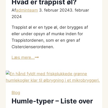
Hvad er trappist øl?
NEPA,
Af
adminteam
APA)
3. februar 2024
3. februar
2024
Hvad
er
Trappist øl er en type øl, der brygges af
forskellene?
eller under opsyn af munke inden for
Trappistordenen, som er en gren af
Cistercienserordenen.
Hvad
Læs mere...
er
trappist
øl?
Blog
Humle-typer – Liste over