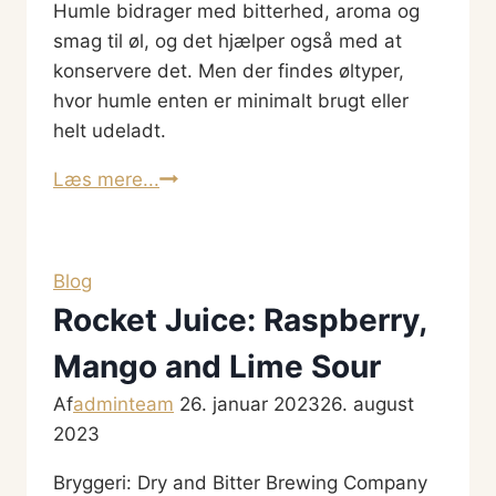
Humle bidrager med bitterhed, aroma og
smag til øl, og det hjælper også med at
konservere det. Men der findes øltyper,
hvor humle enten er minimalt brugt eller
helt udeladt.
Er
Læs mere...
der
altid
humle
Blog
i
Rocket Juice: Raspberry,
øl?
Og
Mango and Lime Sour
er
Af
adminteam
26. januar 2023
26. august
øl
2023
uden
humle
Bryggeri: Dry and Bitter Brewing Company