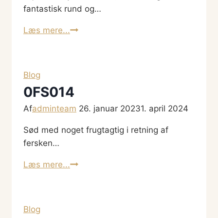
fantastisk rund og…
Skovlyst
Læs mere...
AhornBryg
Forårsbock
Blog
0FS014
Af
adminteam
26. januar 2023
1. april 2024
Sød med noget frugtagtig i retning af
fersken…
0FS014
Læs mere...
Blog