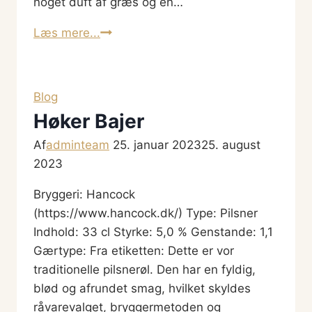
noget duft af græs og en…
Landmad
Læs mere...
Økologisk
Pilsner
Blog
Høker Bajer
Af
adminteam
25. januar 2023
25. august
2023
Bryggeri: Hancock
(https://www.hancock.dk/) Type: Pilsner
Indhold: 33 cl Styrke: 5,0 % Genstande: 1,1
Gærtype: Fra etiketten: Dette er vor
traditionelle pilsnerøl. Den har en fyldig,
blød og afrundet smag, hvilket skyldes
råvarevalget, bryggermetoden og