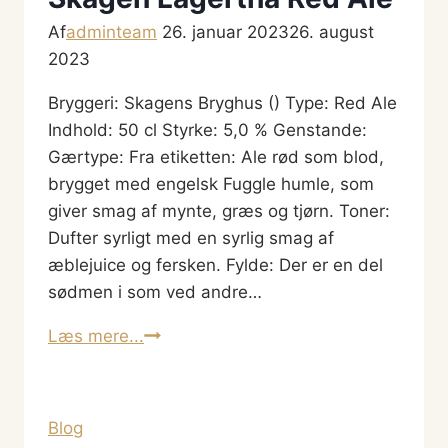
Af
adminteam
26. januar 2023
26. august
2023
Bryggeri: Skagens Bryghus () Type: Red Ale
Indhold: 50 cl Styrke: 5,0 % Genstande:
Gærtype: Fra etiketten: Ale rød som blod,
brygget med engelsk Fuggle humle, som
giver smag af mynte, græs og tjørn. Toner:
Dufter syrligt med en syrlig smag af
æblejuice og fersken. Fylde: Der er en del
sødmen i som ved andre…
Skagen
Læs mere...
Lagertha
Red
Ale
Blog