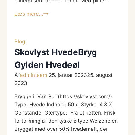
pilnerøl som denne. Toner: Med pilner…
Skovlyst
Læs mere...
BirkeBryg
Gylden
Pilsner
Blog
Skovlyst HvedeBryg
Gylden Hvedeøl
Af
adminteam
25. januar 2023
25. august
2023
Bryggeri: Van Pur (https://skovlyst.com/)
Type: Hvede Indhold: 50 cl Styrke: 4,8 %
Genstande: Gærtype: Fra etiketten: Frisk
fortolkning af den tyske øltype Weizenbier.
Brygget med over 50% hvedemalt, der