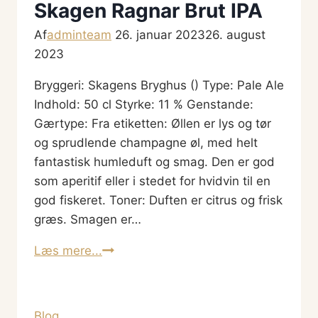
Skagen Ragnar Brut IPA
Af
adminteam
26. januar 2023
26. august
2023
Bryggeri: Skagens Bryghus () Type: Pale Ale
Indhold: 50 cl Styrke: 11 % Genstande:
Gærtype: Fra etiketten: Øllen er lys og tør
og sprudlende champagne øl, med helt
fantastisk humleduft og smag. Den er god
som aperitif eller i stedet for hvidvin til en
god fiskeret. Toner: Duften er citrus og frisk
græs. Smagen er…
Skagen
Læs mere...
Ragnar
Brut
IPA
Blog