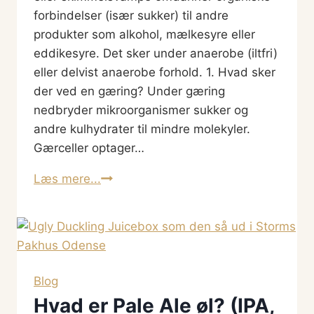
forbindelser (især sukker) til andre
produkter som alkohol, mælkesyre eller
eddikesyre. Det sker under anaerobe (iltfri)
eller delvist anaerobe forhold. 1. Hvad sker
der ved en gæring? Under gæring
nedbryder mikroorganismer sukker og
andre kulhydrater til mindre molekyler.
Gærceller optager…
Hvad
Læs mere...
er
en
gæringsproces?
Og
12
Blog
andre
Hvad er Pale Ale øl? (IPA,
gær-