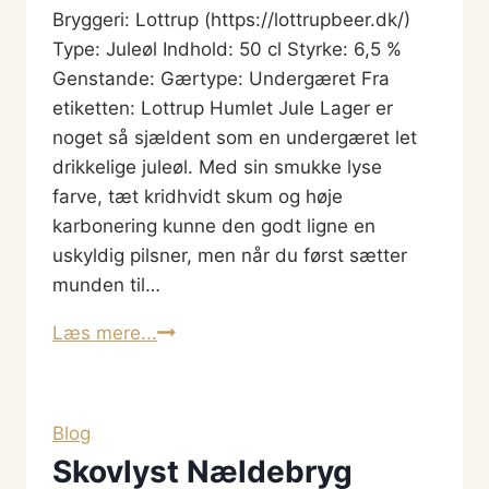
Bryggeri: Lottrup (https://lottrupbeer.dk/)
Type: Juleøl Indhold: 50 cl Styrke: 6,5 %
Genstande: Gærtype: Undergæret Fra
etiketten: Lottrup Humlet Jule Lager er
noget så sjældent som en undergæret let
drikkelige juleøl. Med sin smukke lyse
farve, tæt kridhvidt skum og høje
karbonering kunne den godt ligne en
uskyldig pilsner, men når du først sætter
munden til…
Humlet
Læs mere...
Jule
Lager
Blog
Skovlyst Nældebryg