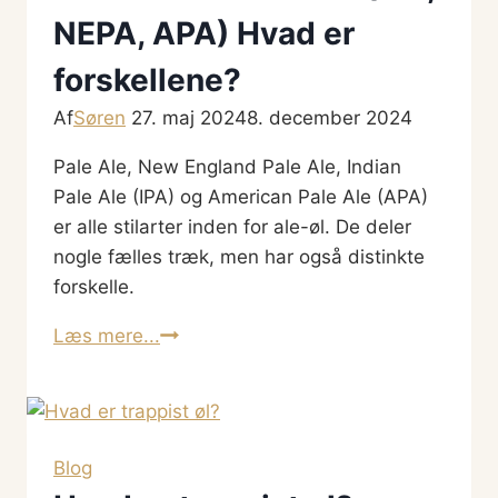
spørgsmål
NEPA, APA) Hvad er
forskellene?
Af
Søren
27. maj 2024
8. december 2024
Pale Ale, New England Pale Ale, Indian
Pale Ale (IPA) og American Pale Ale (APA)
er alle stilarter inden for ale-øl. De deler
nogle fælles træk, men har også distinkte
forskelle.
Hvad
Læs mere...
er
Pale
Ale
øl?
Blog
(IPA,