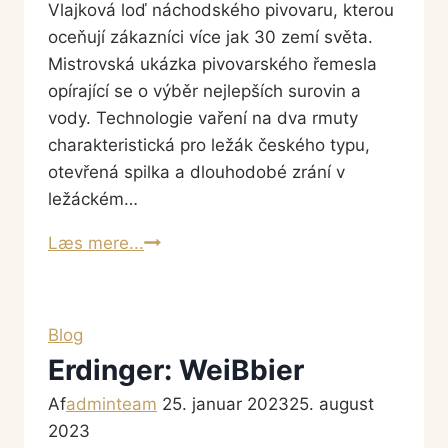
Vlajková loď náchodského pivovaru, kterou
oceňují zákazníci více jak 30 zemí světa.
Mistrovská ukázka pivovarského řemesla
opírající se o výběr nejlepších surovin a
vody. Technologie vaření na dva rmuty
charakteristická pro ležák českého typu,
otevřená spilka a dlouhodobé zrání v
ležáckém…
Primator
Læs mere...
Premium
Lager
Blog
Erdinger: WeiBbier
Af
adminteam
25. januar 2023
25. august
2023