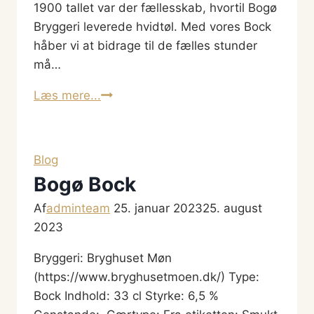
1900 tallet var der fællesskab, hvortil Bogø
Bryggeri leverede hvidtøl. Med vores Bock
håber vi at bidrage til de fælles stunder
må…
Bogø
Læs mere...
Bock
Blog
Bogø Bock
Af
adminteam
25. januar 2023
25. august
2023
Bryggeri: Bryghuset Møn
(https://www.bryghusetmoen.dk/) Type:
Bock Indhold: 33 cl Styrke: 6,5 %