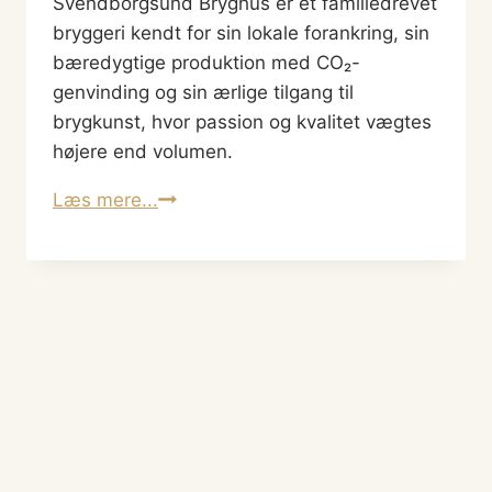
Svendborgsund Bryghus er et familiedrevet
bryggeri kendt for sin lokale forankring, sin
bæredygtige produktion med CO₂-
genvinding og sin ærlige tilgang til
brygkunst, hvor passion og kvalitet vægtes
højere end volumen.
Svendborgsund
Læs mere...
Bryghus:
Et
mikrobryggeris
vej
til
prisvindende
øl