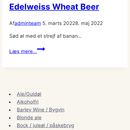
Edelweiss Wheat Beer
Af
adminteam
5. marts 2022
8. maj 2022
Sød øl med et strejf af banan…
Edelweiss
Læs mere...
Wheat
Beer
Ale/Guldøl
Alkoholfri
Barley Wine / Bygvin
Blonde ale
Bock / juleøl / påskebryg