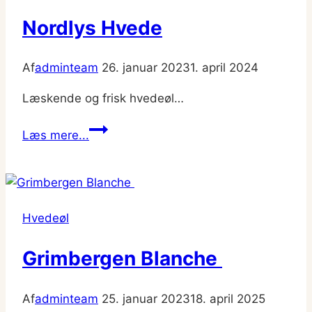
Nordlys Hvede
Af
adminteam
26. januar 2023
1. april 2024
Læskende og frisk hvedeøl…
Nordlys
Læs mere...
Hvede
Hvedeøl
Grimbergen Blanche
Af
adminteam
25. januar 2023
18. april 2025