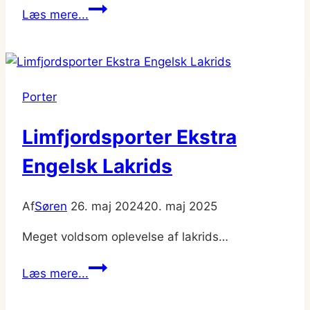
Limfjordsporter
Læs mere...
Double
Brown
Stout
(den
Porter
originale)
Limfjordsporter Ekstra
Engelsk Lakrids
Af
Søren
26. maj 2024
20. maj 2025
Meget voldsom oplevelse af lakrids…
Limfjordsporter
Læs mere...
Ekstra
Engelsk