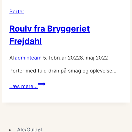
Lakrids
Porter
Roulv fra Bryggeriet
Frejdahl
Af
adminteam
5. februar 2022
8. maj 2022
Porter med fuld drøn på smag og oplevelse…
Roulv
Læs mere...
fra
Bryggeriet
Frejdahl
Ale/Guldøl