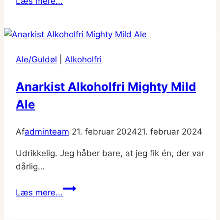
Læs mere...
–
non‑alcoholic
IPA
fra
Ale/Guldøl
|
Alkoholfri
To
Øl
Anarkist Alkoholfri Mighty Mild
Ale
Af
adminteam
21. februar 2024
21. februar 2024
Udrikkelig. Jeg håber bare, at jeg fik én, der var
dårlig…
Anarkist
Læs mere...
Alkoholfri
Mighty