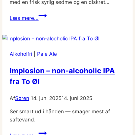
med en frisk syrlig sødme og en diskret…
Grimbergen
Læs mere...
Blanche
Alkoholfri
|
Pale Ale
Implosion – non‑alcoholic IPA
fra To Øl
Af
Søren
14. juni 2025
14. juni 2025
Ser smart ud i hånden — smager mest af
saftevand.
Implosion