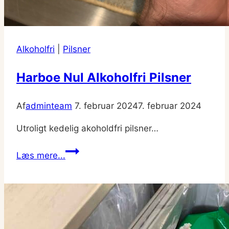
Alkoholfri
|
Pilsner
Harboe Nul Alkoholfri Pilsner
Af
adminteam
7. februar 2024
7. februar 2024
Utroligt kedelig akoholdfri pilsner…
Harboe
Læs mere...
Nul
Alkoholfri
Pilsner