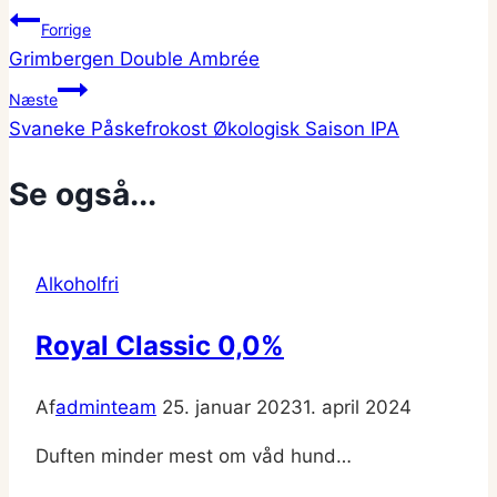
Indlægsnavigation
Forrige
Grimbergen Double Ambrée
Næste
Svaneke Påskefrokost Økologisk Saison IPA
Se også...
Alkoholfri
Royal Classic 0,0%
Af
adminteam
25. januar 2023
1. april 2024
Duften minder mest om våd hund…