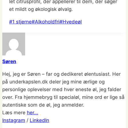
let citrusprofil, der appellerer til dem, der søger
et mildt og økologisk ølvalg.
Indlæg-
#
1 stjerne
#
Alkoholdfri
#
Hvedeøl
tags:
Søren
Hej, jeg er Søren – far og dedikeret ølentusiast. Her
på underkapslen.dk deler jeg mine ærlige og
personlige oplevelser med hver eneste øl, jeg falder
over. Fra hjemmebryg til specialøl, mine ord er lige så
autentiske som de øl, jeg anmelder.
Læs mere
her...
Instagram
/
LinkedIn