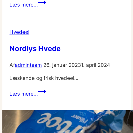
Royal
Læs mere...
Classic
0,0%
Hvedeøl
Nordlys Hvede
Af
adminteam
26. januar 2023
1. april 2024
Læskende og frisk hvedeøl…
Nordlys
Læs mere...
Hvede