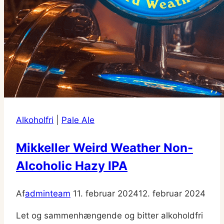
Alkoholfri
|
Pale Ale
Mikkeller Weird Weather Non-
Alcoholic Hazy IPA
Af
adminteam
11. februar 2024
12. februar 2024
Let og sammenhængende og bitter alkoholdfri