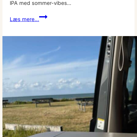
IPA med sommer-vibes…
Mikkeller
Læs mere...
Weird
Weather
Non-
Alcoholic
Hazy
IPA