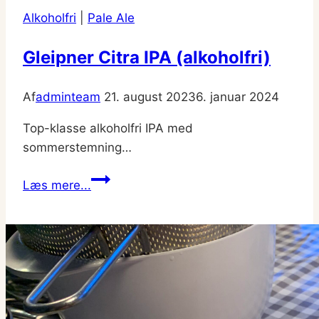
Alkoholfri
|
Pale Ale
Gleipner Citra IPA (alkoholfri)
Af
adminteam
21. august 2023
6. januar 2024
Top-klasse alkoholfri IPA med
sommerstemning…
Gleipner
Læs mere...
Citra
IPA
(alkoholfri)