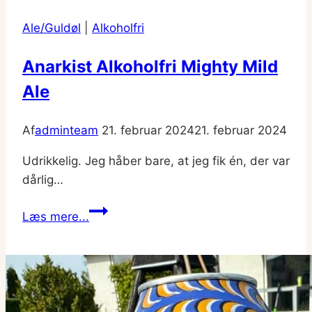
Ale/Guldøl
|
Alkoholfri
Anarkist Alkoholfri Mighty Mild
Ale
Af
adminteam
21. februar 2024
21. februar 2024
Udrikkelig. Jeg håber bare, at jeg fik én, der var
dårlig…
Anarkist
Læs mere...
Alkoholfri
Mighty
Mild
Ale