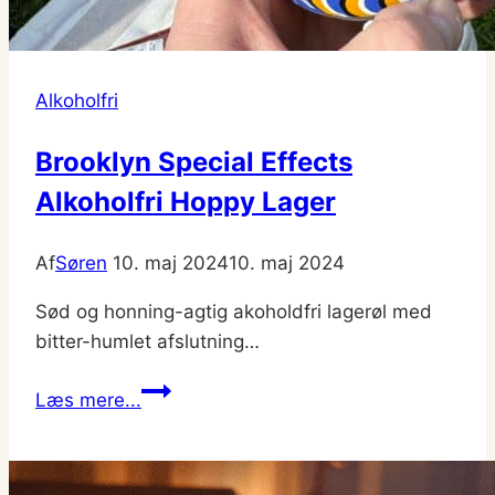
Alkoholfri
Brooklyn Special Effects
Alkoholfri Hoppy Lager
Af
Søren
10. maj 2024
10. maj 2024
Sød og honning-agtig akoholdfri lagerøl med
bitter-humlet afslutning…
Brooklyn
Læs mere...
Special
Effects
Alkoholfri