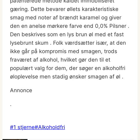
patenterede metode kaldet immobiliseret
gæring. Dette bevarer øllets karakteristiske
smag med noter af brændt karamel og giver
den en anelse mørkere farve end 0,0% Pilsner .
Den beskrives som en lys brun øl med et fast
lysebrunt skum . Folk værdsætter især, at den
ikke går på kompromis med smagen, trods
fraværet af alkohol, hvilket gør den til et
populært valg for dem, der søger en alkoholfri
øloplevelse men stadig ønsker smagen af øl .
Annonce
.
Indlæg-
#
1 stjerne
#
Alkoholdfri
tags: