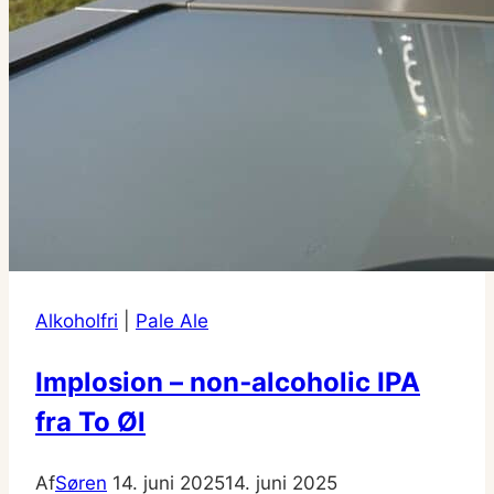
Alkoholfri
|
Pale Ale
Implosion – non‑alcoholic IPA
fra To Øl
Af
Søren
14. juni 2025
14. juni 2025