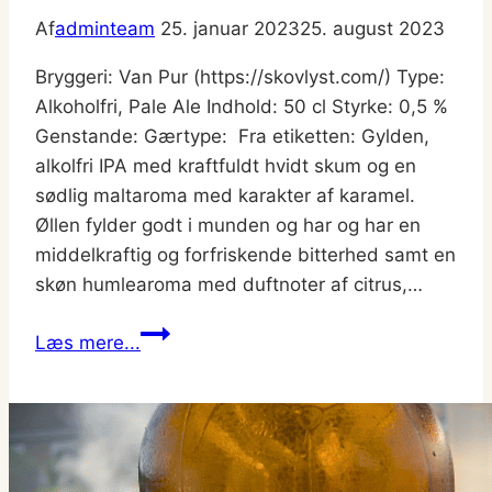
Af
adminteam
25. januar 2023
25. august 2023
Bryggeri: Van Pur (https://skovlyst.com/) Type:
Alkoholfri, Pale Ale Indhold: 50 cl Styrke: 0,5 %
Genstande: Gærtype: Fra etiketten: Gylden,
alkolfri IPA med kraftfuldt hvidt skum og en
sødlig maltaroma med karakter af karamel.
Øllen fylder godt i munden og har og har en
middelkraftig og forfriskende bitterhed samt en
skøn humlearoma med duftnoter af citrus,…
Skovlyst
Læs mere...
Alkoholfri
IPA