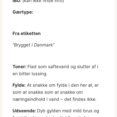
IBU:
(kan ikke finde info)
Gærtype:
Fra etiketten
“Brygget i Danmark”
Toner:
Flad som saftevand og slutter af i
en bitter lussing.
Fylde:
At snakke om fylde i den her øl, er
som at snakke som at snakke om
næringsindhold i vand – det findes ikke.
Udseende:
Dyb gylden med mild brus og