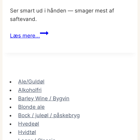
Ser smart ud i hånden — smager mest af
saftevand.
Implosion
Læs mere...
–
non‑alcoholic
IPA
fra
To
Ale/Guldøl
Øl
Alkoholfri
Barley Wine / Bygvin
Blonde ale
Bock / juleøl / påskebryg
Hvedeøl
Hvidtøl