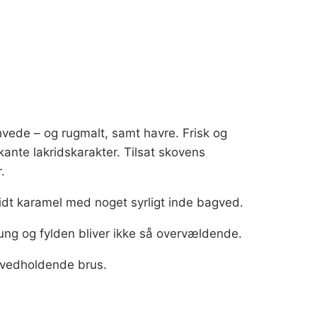
, hvede – og rugmalt, samt havre. Frisk og
kante lakridskarakter. Tilsat skovens
.
lidt karamel med noget syrligt inde bagved.
tung og fylden bliver ikke så overvældende.
vedholdende brus.