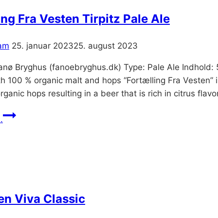
ing Fra Vesten Tirpitz Pale Ale
am
25. januar 2023
25. august 2023
Fanø Bryghus (fanoebryghus.dk) Type: Pale Ale Indhold: 
h 100 % organic malt and hops “Fortælling Fra Vesten”
ganic hops resulting in a beer that is rich in citrus fla
Fortælling
.
Fra
Vesten
Tirpitz
Pale
Ale
n Viva Classic