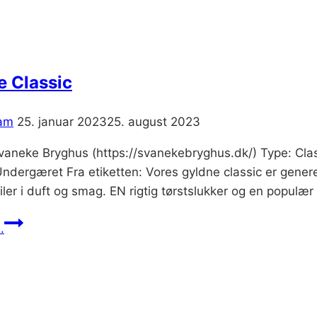
 Classic
am
25. januar 2023
25. august 2023
Svaneke Bryghus (https://svanekebryghus.dk/) Type: Clas
dergæret Fra etiketten: Vores gyldne classic er generel
ler i duft og smag. EN rigtig tørstslukker og en populær 
Svaneke
.
Classic