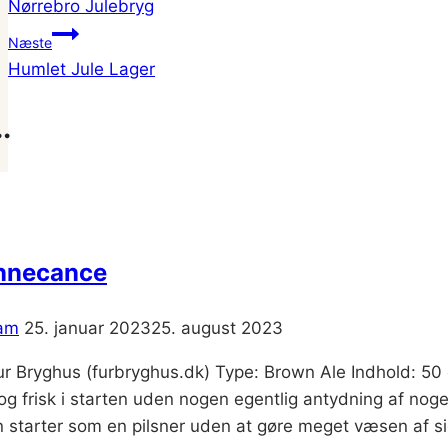
Nørrebro Julebryg
Næste
Humlet Jule Lager
.
nnecance
am
25. januar 2023
25. august 2023
Fur Bryghus (furbryghus.dk) Type: Brown Ale Indhold: 5
og frisk i starten uden nogen egentlig antydning af noge
n starter som en pilsner uden at gøre meget væsen af si