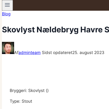
Blog
Skovlyst Nældebryg Havre S
Af
adminteam
Sidst opdateret
25. august 2023
Bryggeri: Skovlyst ()
Type: Stout