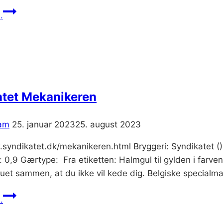
Fur
.
Rænnecance
atet Mekanikeren
am
25. januar 2023
25. august 2023
syndikatet.dk/mekanikeren.html Bryggeri: Syndikatet ()
0,9 Gærtype: Fra etiketten: Halmgul til gylden i farven, 
ruet sammen, at du ikke vil kede dig. Belgiske specialm
Syndikatet
.
Mekanikeren