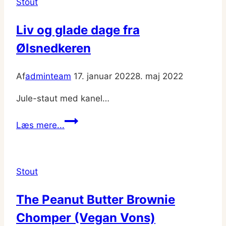
Stout
Liv og glade dage fra
Ølsnedkeren
Af
adminteam
17. januar 2022
8. maj 2022
Jule-staut med kanel…
Liv
Læs mere...
og
glade
dage
Stout
fra
Ølsnedkeren
The Peanut Butter Brownie
Chomper (Vegan Vons)