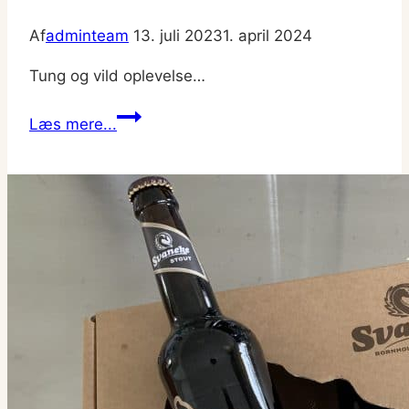
Af
adminteam
13. juli 2023
1. april 2024
Tung og vild oplevelse…
The
Læs mere...
Peanut
Butter
Brownie
Chomper
(Vegan
Vons)