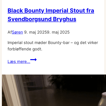
Black Bounty Imperial Stout fra
Svendborgsund Bryghus
Af
Søren
9. maj 2025
9. maj 2025
Imperial stout møder Bounty-bar – og det virker
forbløffende godt.
Black
Læs mere...
Bounty
Imperial
Stout
fra
Svendborgsund
Bryghus