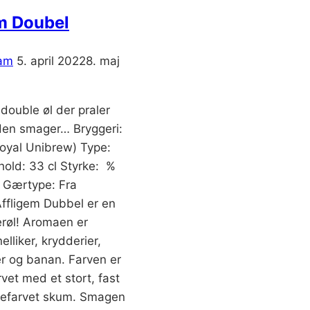
m Doubel
am
5. april 2022
8. maj
double øl der praler
en smager… Bryggeri:
Royal Unibrew) Type:
hold: 33 cl Styrke: %
 Gærtype: Fra
Affligem Dubbel er en
terøl! Aromaen er
elliker, krydderier,
er og banan. Farven er
vet med et stort, fast
mefarvet skum. Smagen