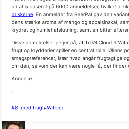
ud af 5 baseret på 6000 anmeldelser, hvilket indik
drikkerne
​. En anmelder fra BeerPal gav den varia
dens stærke aroma af mango og appelsinskal, s
krydret og humlet afslutning, samt en bitter efters
Disse anmeldelser peger på, at To Øl Cloud 9 Wit
frugt og krydderier spiller en central rolle. Øllens 
smagspræferencer, især hvad angår frugtagtige og 
om den, selvom der kan være nogle få, der finder d
Annonce
.
Indlæg-
#
Øl med frugt
#
Witbier
tags: