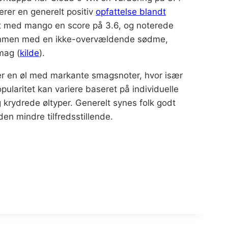
erer en generelt positiv
opfattelse blandt
nt med mango en score på 3.6, og noterede
ammen med en ikke-overvældende sødme,
mag​
​ (
kilde
).
 er en øl med markante smagsnoter, hvor især
popularitet kan variere baseret på individuelle
krydrede øltyper. Generelt synes folk godt
en mindre tilfredsstillende.