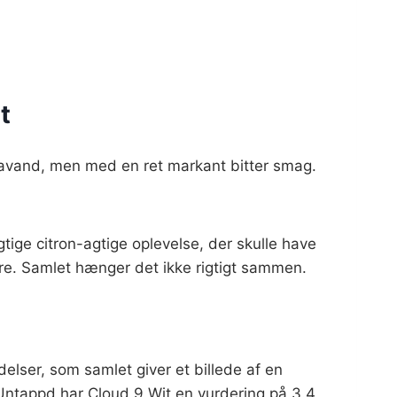
t
odavand, men med en ret markant bitter smag.
gtige citron-agtige oplevelse, der skulle have
tre. Samlet hænger det ikke rigtigt sammen.
elser, som samlet giver et billede af en
 Untappd har Cloud 9 Wit en vurdering på 3.4