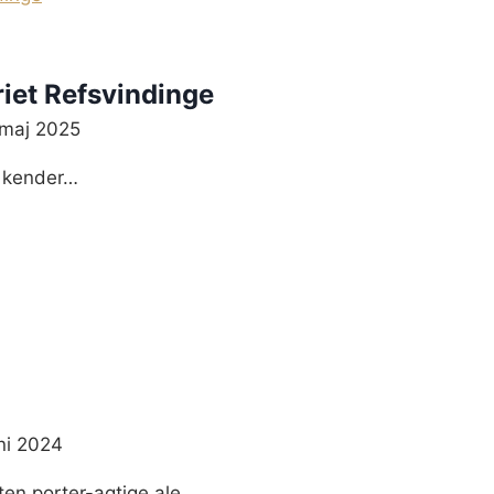
riet Refsvindinge
 maj 2025
 kender…
uni 2024
ten porter-agtige ale…