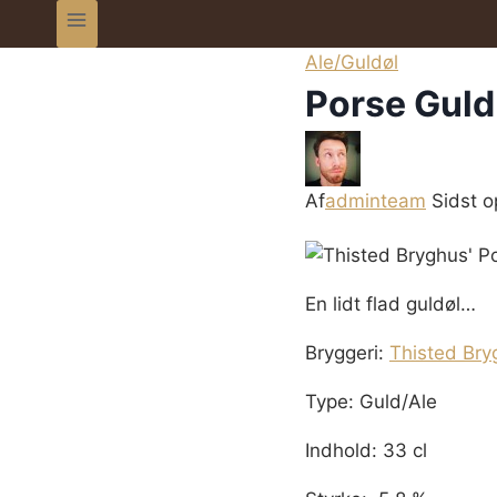
Ale/Guldøl
Porse Guld
Af
adminteam
Sidst o
En lidt flad guldøl…
Bryggeri:
Thisted Bry
Type: Guld/Ale
Indhold: 33 cl