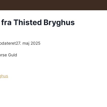
 fra Thisted Bryghus
pdateret
27. maj 2025
ghus