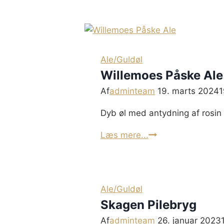
Alkoholfri
Mighty
Mild
Ale
Ale/Guldøl
Willemoes Påske Ale
Af
adminteam
19. marts 2024
1
Dyb øl med antydning af rosin
Willemoes
Læs mere...
Påske
Ale
Ale/Guldøl
Skagen Pilebryg
Af
adminteam
26. januar 2023