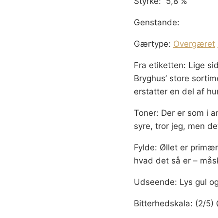
Styrke: 5,8 %
Genstande:
Gærtype:
Overgæret
Fra etiketten: Lige s
Bryghus’ store sorti
erstatter en del af hu
Toner: Der er som i a
syre, tror jeg, men d
Fylde: Øllet er prim
hvad det så er – mås
Udseende: Lys gul og
Bitterhedskala: (2/5) Ø