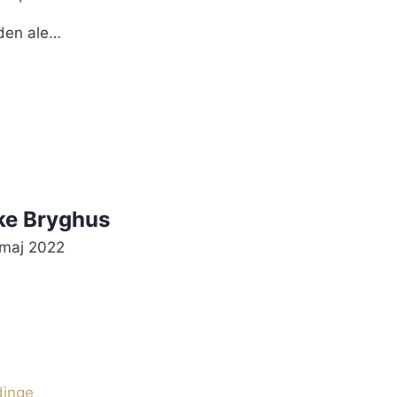
lden ale…
ke Bryghus
 maj 2022