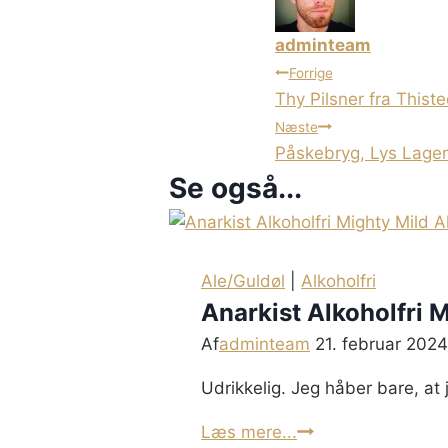
adminteam
Indlægsnavi
Forrige
Thy Pilsner fra Thist
Næste
Påskebryg, Lys Lager
Se også...
Ale/Guldøl
|
Alkoholfri
Anarkist Alkoholfri 
Af
adminteam
21. februar 2024
Udrikkelig. Jeg håber bare, at 
Anarkist
Læs mere...