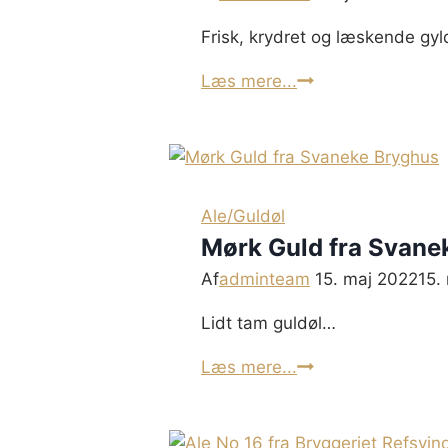
Frisk, krydret og læskende gy
Skagen
Læs mere...
Pilebryg
Ale/Guldøl
Mørk Guld fra Svane
Af
adminteam
15. maj 2022
15.
Lidt tam guldøl…
Mørk
Læs mere...
Guld
fra
Svaneke