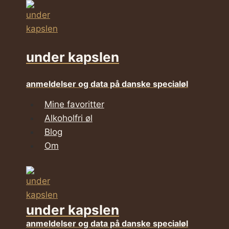
Fortsæt
til
indhold
under kapslen
anmeldelser og data på danske specialøl
Mine favoritter
Alkoholfri øl
Blog
Om
under kapslen
anmeldelser og data på danske specialøl