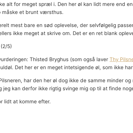
ke alt for meget spræl i. Den her øl kan lidt mere end en
o måske et brunt værsthus.
relt mest bare en sød oplevelse, der selvfølgelig passer
ellers ikke meget at skrive om. Det er en ret blank oplev
 (2/5)
vurderingen: Thisted Bryghus (som også laver
Thy Pilsn
uldøl. Det her er en meget intetsigende øl, som ikke ha
Pilsneren, har den her øl dog ikke de samme minder og 
jeg kan derfor ikke rigtig svinge mig op til at finde nog
r lidt at komme efter.