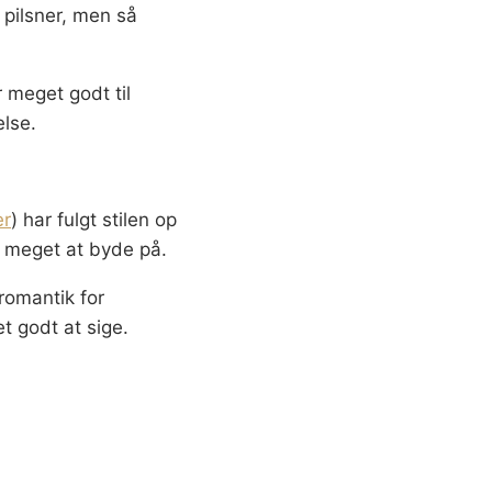
 pilsner, men så
 meget godt til
else.
er
) har fulgt stilen op
r meget at byde på.
romantik for
et godt at sige.