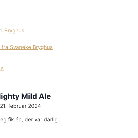
gation
ed Bryghus
 fra Svaneke Bryghus
Mighty Mild Ale
21. februar 2024
jeg fik én, der var dårlig…