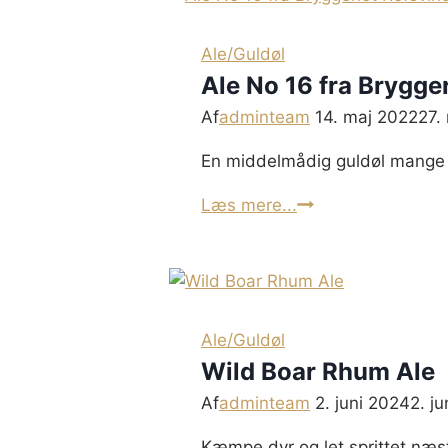
Bryghus
Ale/Guldøl
Ale No 16 fra Brygge
Af
adminteam
14. maj 2022
27.
En middelmådig guldøl mange
Ale
Læs mere...
No
16
fra
Bryggeriet
Refsvindinge
Ale/Guldøl
Wild Boar Rhum Ale
Af
adminteam
2. juni 2024
2. j
Kæmpe dyr og let sprittet næs