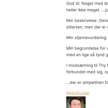
God til: Noget med ik
heller ikke meget. …j
Min beskrivelse: Gene
stilarten, men der er 
Min stjernevurdering:
Min begrundelse for 
med en lige så tynd g
I modsætning til Thy 
forbundet med sig, og 
…der er simpelthen fo
Indlæg-
#
Ale/Guldøl
tags: