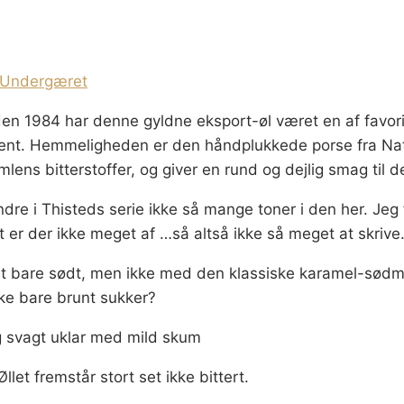
Undergæret
iden 1984 har denne gyldne eksport-øl været en af favori
ment. Hemmeligheden er den håndplukkede porse fra Na
mlens bitterstoffer, og giver en rund og dejlig smag til d
ndre i Thisteds serie ikke så mange toner i den her. Jeg
et er der ikke meget af …så altså ikke så meget at skrive
ært bare sødt, men ikke med den klassiske karamel-sødm
ke bare brunt sukker?
 svagt uklar med mild skum
llet fremstår stort set ikke bittert.